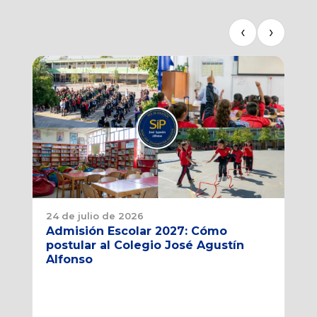
‹
›
24 de julio de 2026
10 
Admisión Escolar 2027: Cómo
Co
postular al Colegio José Agustín
en
Alfonso