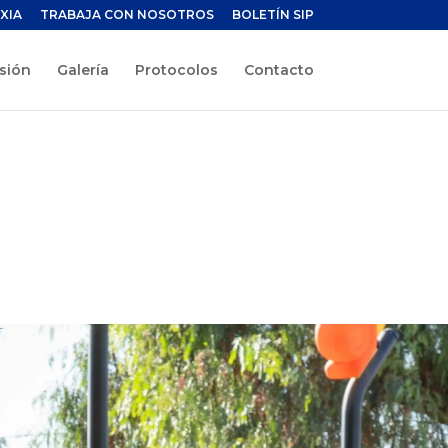
XIA
TRABAJA CON NOSOTROS
BOLETÍN SIP
sión
Galería
Protocolos
Contacto