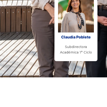
Claudia Poblete
Subdirectora
Académica 1° Ciclo