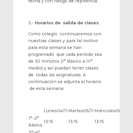
fecha y con riesgo de repitencia.
3.-
Horarios de salida de clases
:
Como colegio continuaremos con
nuestras clases y para tal motivo
para esta semana se han
programado que cada período sea
de 30 minutos (1° Básico a III°
medio) y así puedan tener clases
de todas las asignaturas. A
continuación se adjunta el horario
de esta semana:
Lunes04/11
Martes05/11
Miércoles06/11
Ju
1°-2°
13:15
13:15
13:15
13:
básico
3°-4°