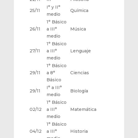
I° y II°
25/11
Química
medio
1° Básico
26/11
a III°
Música
medio
1° Básico
27/11
a III°
Lenguaje
medio
1° Básico
29/11
a 8°
Ciencias
Básico
I° a III°
29/11
Biología
medio
1° Básico
02/12
a III°
Matemática
medio
1° Básico
04/12
a III°
Historia