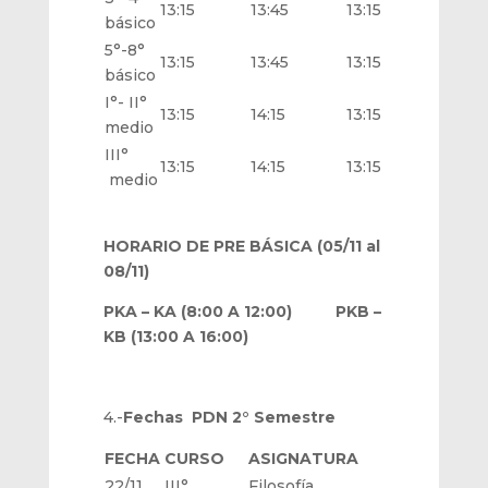
13:15
13:45
13:15
13:
básico
5°-8°
13:15
13:45
13:15
13:
básico
I°- II°
13:15
14:15
13:15
14:
medio
III°
13:15
14:15
13:15
14:
medio
HORARIO DE PRE BÁSICA (05/11 al
08/11)
PKA – KA (8:00 A 12:00) PKB –
KB (13:00 A 16:00)
4.-
Fechas PDN 2° Semestre
FECHA
CURSO
ASIGNATURA
22/11
III°
Filosofía