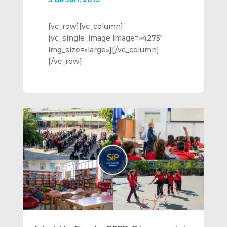
[vc_row][vc_column]
[vc_single_image image=»4275″
img_size=»large»][/vc_column]
[/vc_row]